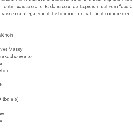
d Trontin, caisse claire. Et dans celui de Lepidium sativum “des
caisse claire également. Le tournoi - amical - peut commencer.
alénois
1
Yves Massy
 Saxophone alto
or
yton
ib
A (balais)
ue
s