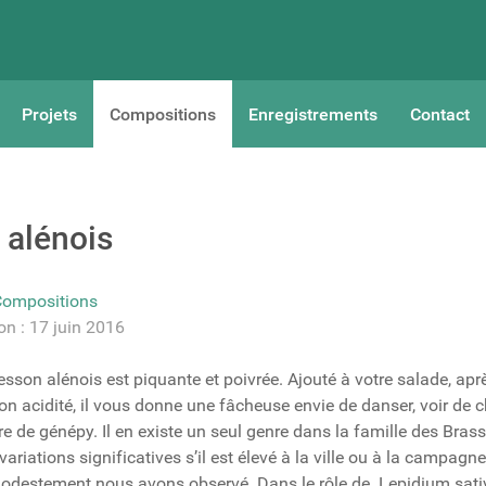
Projets
Compositions
Enregistrements
Contact
 alénois
Compositions
on : 17 juin 2016
sson alénois est piquante et poivrée. Ajouté à votre salade, apr
on acidité, il vous donne une fâcheuse envie de danser, voir de c
rre de génépy. Il en existe un seul genre dans la famille des Bra
ariations significatives s’il est élevé à la ville ou à la campagne
odestement nous avons observé. Dans le rôle de Lepidium sat