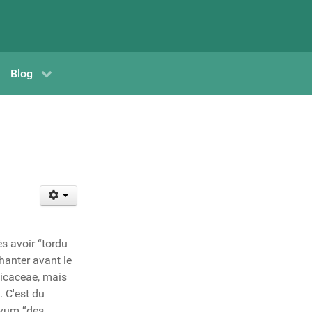
Blog
ès avoir “tordu
hanter avant le
ssicaceae, mais
. C'est du
ivum “des