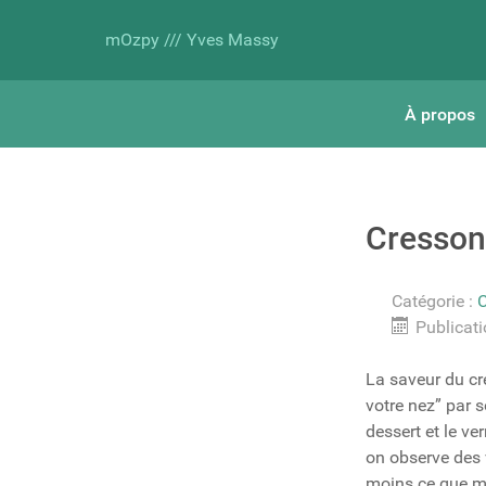
mOzpy /// Yves Massy
À propos
Cresson
Catégorie :
Publicati
La saveur du cre
votre nez” par s
dessert et le ve
on observe des v
moins ce que m