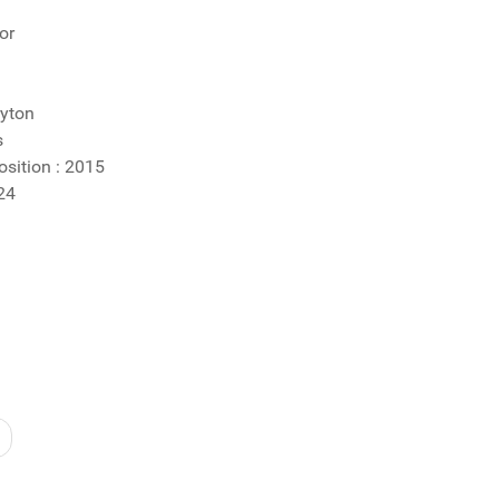
or
yton
s
sition : 2015
24