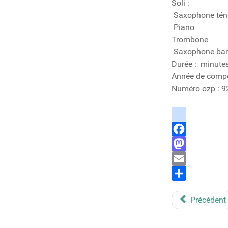
Soli :
Saxophone tén
Piano
Trombone
Saxophone bar
Durée : minute
Année de compo
Numéro ozp : 9
instagram
Facebook
Mastodon
Email
Share
Précédent